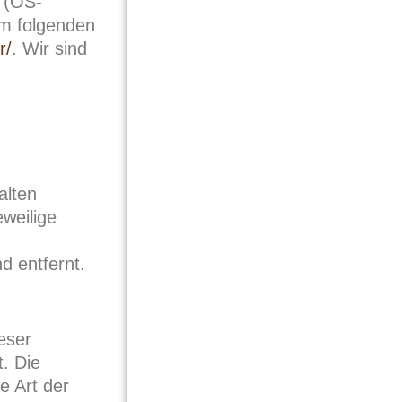
n (OS-
em folgenden
r/
. Wir sind
alten
eweilige
 entfernt.
eser
. Die
e Art der