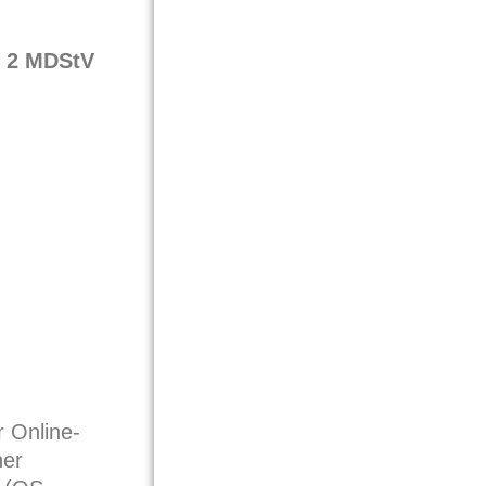
z 2 MDStV
r Online-
her