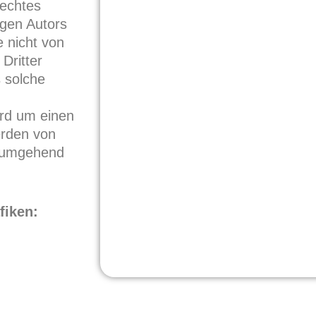
echtes
igen Autors
e nicht von
Dritter
s solche
rd um einen
erden von
e umgehend
fiken: