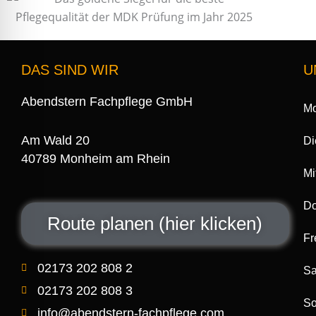
DAS SIND WIR
U
Abendstern Fachpflege GmbH
Mo
Am Wald 20
Di
40789 Monheim am Rhein
Mi
Do
Route planen (hier klicken)
Fr
02173 202 808 2
Sa
02173 202 808 3
So
info@abendstern-fachpflege.com