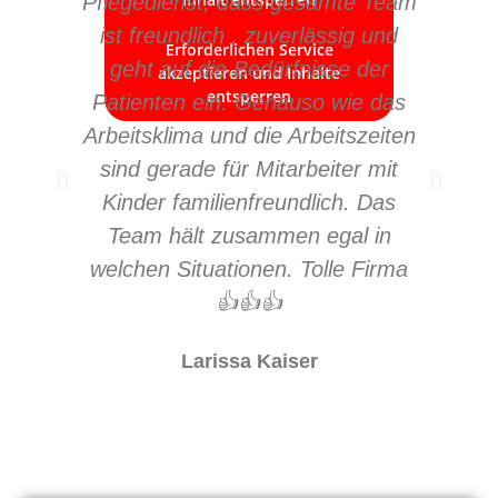
Pflegedienst, dass gesamte Team
P
Erforderlichen Service
Erforderlichen Service
akzeptieren und Inhalte
ist freundlich , zuverlässig und
Erforderlichen Service
akzeptieren und Inhalte
entsperren
geht auf die Bedürfnisse der
Pf
akzeptieren und Inhalte
entsperren
entsperren
Patienten ein. Genauso wie das
Arbeitsklima und die Arbeitszeiten
sind gerade für Mitarbeiter mit
Kinder familienfreundlich. Das
Team hält zusammen egal in
welchen Situationen. Tolle Firma
👍👍👍
Larissa Kaiser